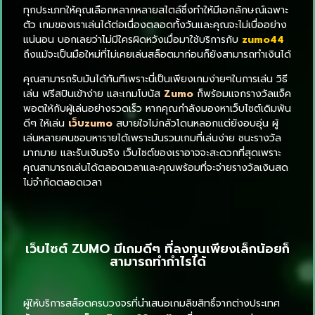
ทุกประเภทให้คุณเลือกหลากหลายสไตล์ซึ่งทำให้มีเอกลักษณ์เฉพาะ
ตัว เกมของเราเล่นได้ต่อเนื่องตลอดทั้งวันและคุณจะไม่เบื่ออย่าง
แน่นอน บอกเลยว่าไม่มีใครผิดหวังเมื่อมาใช้บริการกับ
zumo44
ถึงแม้จะเป็นมือใหม่ที่ไม่เคยเล่นสล็อตมาก่อนก็ยังสามารถทำเงินได้
คุณสามารถรับมันได้ทันทีเพราะนี่เป็นเพียงเกมง่ายๆในการเล่น วิธี
เล่น ฟรีสปินเข้าง่าย และเกมโบนัส
Zumo
ก็พร้อมแจกรางวัลแจ็ค
พอตให้กับผู้เล่นอย่างรวดเร็ว หากคุณกำลังมองหาเว็บไซต์เดิมพัน
ดีๆ ให้เล่น
เว็บzumo
สบายใจไม่กลัวโดนหลอกแต่ยังอบอุ่น ผู้
เล่นหลายคนชอบหารายได้เพราะมันรวมเกมที่เล่นง่าย ชนะรางวัล
มากมาย และรับเงินจริง เว็บไซต์ของเราอาจจะสะดวกที่สุดเพราะ
คุณสามารถเล่นได้ตลอดเวลาและคุณพร้อมที่จะจ่ายรางวัลเงินสด
ไม่จำกัดตลอดเวลา
เว็บไซต์ ZUMO มีเกมดีๆ ที่ลงทุนเพียงเล็กน้อยก็
สามารถทำกำไรได้
ผู้ให้บริการสล็อตครบวงจรที่นำเสนอเกมลิขสิทธิ์จากต่างประเทศ