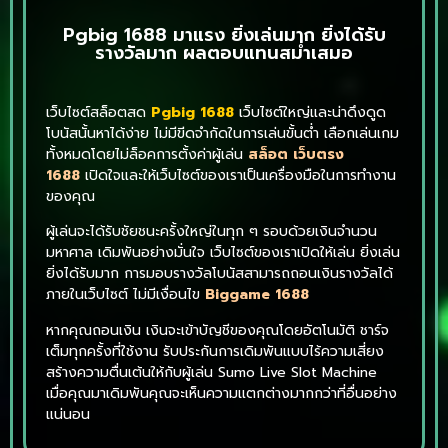
Pgbig 1688 มาแรง ยิ่งเล่นมาก ยิ่งได้รับ
รางวัลมาก ผลตอบแทนสม่ำเสมอ
เว็บไซต์สล็อตสด
Pgbig 1688
เว็บไซต์ใหญ่และน่าดึงดูด
โบนัสนั้นหาได้ง่าย ไม่มีขีดจำกัดในการเล่นขั้นต่ำ เลือกเล่นเกม
ทั้งหมดโดยไม่ล็อคการตั้งค่าผู้เล่น
สล็อต เว็บตรง
1688
เปิดใจและให้เว็บไซต์ของเราเป็นเครื่องมือในการทำงาน
ของคุณ
ผู้เล่นจะได้รับชัยชนะครั้งใหญ่ในทุก ๆ รอบด้วยเงินจำนวน
มหาศาล เดิมพันอย่างมั่นใจ เว็บไซต์ของเราเปิดให้เล่น ยิ่งเล่น
ยิ่งได้รับมาก การมอบรางวัลโบนัสสามารถถอนเงินรางวัลได้
ภายในเว็บไซต์ ไม่มีเงื่อนไข
Biggame 1688
หากคุณถอนเงิน เงินจะเข้าบัญชีของคุณโดยอัตโนมัติ ชาร์จ
เต็มทุกครั้งที่ใช้งาน รับประกันการเดิมพันแบบไร้ความเสี่ยง
สร้างความตื่นเต้นให้กับผู้เล่น Sumo Live Slot Machine
เมื่อคุณมาเดิมพันคุณจะเห็นความแตกต่างมากกว่าที่อื่นอย่าง
แน่นอน