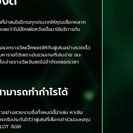
องดี
ันที่น่าสนใจมีเกมทุกประเภทให้คุณเลือกหลาก
ยว่าไม่มีใครผิดหวังเมื่อมาใช้บริการกับ
มแจกรางวัลแจ็คพอตให้กับผู้เล่นอย่างรวดเร็ว
หารายได้เพราะมันรวมเกมที่เล่นง่าย ชนะ
่จะจ่ายรางวัลเงินสดไม่จำกัดตลอดเวลา
็สามารถทำกำไรได้
อย่างสวยงามซึ่งทั้งหมดนี้น่าเล่น หาเงิน
ับประกันได้ว่าผู้เล่นที่เลือกเข้าร่วมจะลงทุน
LOT จัดให้