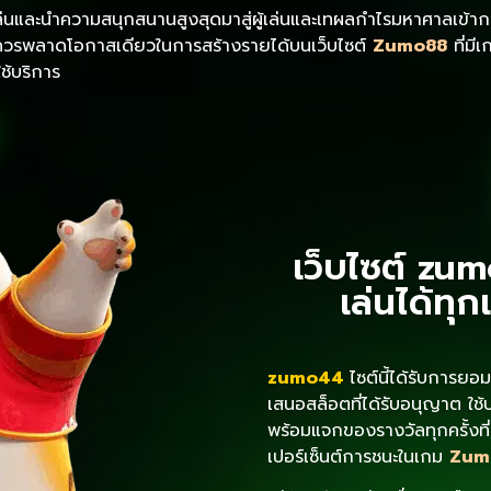
ล่นและนำความสนุกสนานสูงสุดมาสู่ผู้เล่นและเทผลกำไรมหาศาลเข้าก
ม่ควรพลาดโอกาสเดียวในการสร้างรายได้บนเว็บไซต์
Zumo88
ที่มี
ช้บริการ
เว็บไซต์ zumo
เล่นได้ทุก
zumo44
ไซต์นี้ได้รับการยอม
เสนอสล็อตที่ได้รับอนุญาต ใช้
พร้อมแจกของรางวัลทุกครั้งที
เปอร์เซ็นต์การชนะในเกม
Zumo