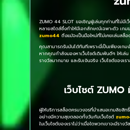
zum
ZUMO 44 SLOT ขอเชิญผู้เล่นทุกท่านที่ไม่มีเว
หลายสไตล์ซึ่งทำให้มีเอกลักษณ์เฉพาะตัว เกมของ
zumo44
ถึงแม้จะเป็นมือใหม่ที่ไม่เคยเล่นสล
คุณสามารถรับมันได้ทันทีเพราะนี่เป็นเพียงเกมง
หากคุณกำลังมองหาเว็บไซต์เดิมพันดีๆ ให้เล่
รางวัลมากมาย และรับเงินจริง เว็บไซต์ของเร
เว็บไซต์ ZUMO ม
ผู้ให้บริการสล็อตครบวงจรที่นำเสนอเกมลิขสิ
อย่างมีความสุขตลอดทั้งวันกับเว็บไซต์
zumo
ในเว็บไซต์ของเราไม่ว่าเมื่อใดพวกเขาจะมีราง