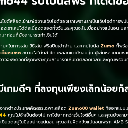
o44 รับโบนัสฟรี ทีเด็ดข
็บไซต์สล็อตเข้ามาใช้งานเว็บไซต์ของเราเพราะเราเป็นเว็บไซต์การพน
เราเล่นได้ต่อเนื่องตลอดทั้งวันและคุณจะไม่เบื่ออย่างแน่นอน บอกเล
็อตมาก่อนก็ยังสามารถทำเงินได้
่ายๆในการเล่น วิธีเล่น ฟรีสปินเข้าง่าย และเกมโบนัส
Zumo
ก็พร้อ
น
เว็บzumo
สบายใจไม่กลัวโดนหลอกแต่ยังอบอุ่น ผู้เล่นหลายคนชอบ
าอาจจะสะดวกที่สุดเพราะคุณสามารถเล่นได้ตลอดเวลาและคุณพร้อมที
ีเกมดีๆ ที่ลงทุนเพียงเล็กน้อยก
ทธิ์จากต่างประเทศคัดสรรเฉพาะสล็อต
Zumo88 wallet
ที่ออกแบบมา
44
คุณไม่จำเป็นต้องไป หาได้ยากกว่าเว็บไซต์อื่นๆ และคุณยังสามารถร
วัลเงินสดอยู่ในมืออย่างแน่นอน คุณจะไม่ผิดหวังแน่นอนเพราะ AMB S